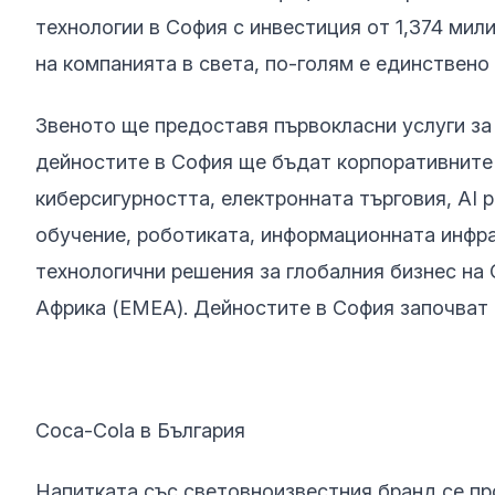
технологии в София с инвестиция от 1,374 мил
на компанията в света, по-голям е единствено
Звеното ще предоставя първокласни услуги за
дейностите в София ще бъдат корпоративните
киберсигурност
та
, електронна
та
търговия, AI 
обучение, роботиката, информационната инфра
технологични решения за глобалния бизнес на 
Африка (ЕМЕА). Дейностите в София започват 
Coca-Cola в България
Напитката със световноизвестния бранд се про