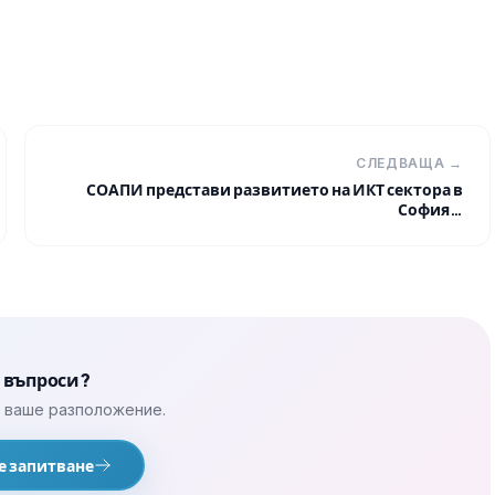
СЛЕДВАЩА →
СОАПИ представи развитието на ИКТ сектора в
София…
 въпроси?
а ваше разположение.
е запитване