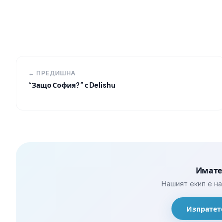
← ПРЕДИШНА
“Защо София?” с Delishu
Имате
Нашият екип е н
Изпратет