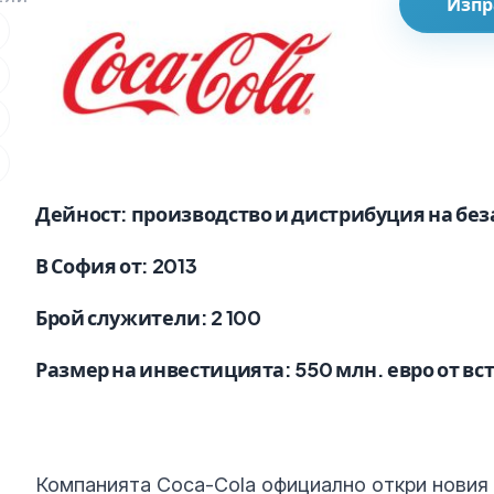
Изпр
Дейност
: производство и дистрибуция на бе
В София от
: 2013
Брой служители
: 2 100
Размер на инвестицията
: 550 млн. евро от в
Компанията Coca-Cola официално откри новия 