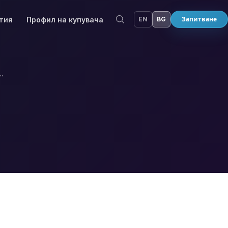
ития
Профил на купувача
EN
BG
Запитване
олям в света център за развитие на интелигентни технологии