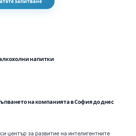
атете запитване
залкохолни напитки
стъпването на компанията в София до днес
си център за развитие на интелигентните