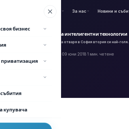
Търгове и приватизация
За нас
Новини и съб
своя бизнес
света център за развитие на интелигентни технологии
Начало
Успешни примери
Coca-Cola отваря в София втория си най-г
/
/
фия
·
09 юни 2018
·
1 мин. четене
УСПЕШНИ ПРИМЕРИ
и приватизация
 събития
а купувача