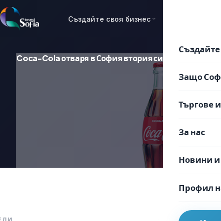
Преминаване
към
Създайте своя бизнес
Защо София
съдържанието
Създайте 
Coca-Cola отваря в София втория си най-голям в 
Защо Со
Търгове 
За нас
Новини и
Профил н
ЕЛИ