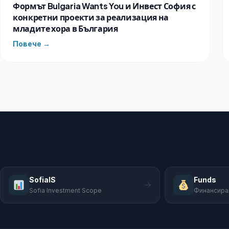
Формът Bulgaria Wants You и Инвест София с
конкретни проекти за реализация на
младите хора в България
Повече →
SofiaIS
Funds
Sofia Investment Scope
Финансира