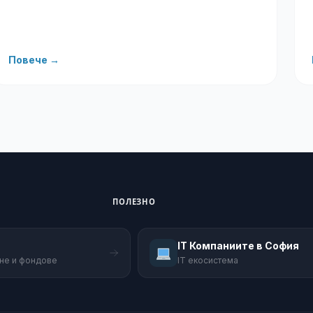
Повече →
ПОЛЕЗНО
IT Компаниите в София
не и фондове
IT екосистема