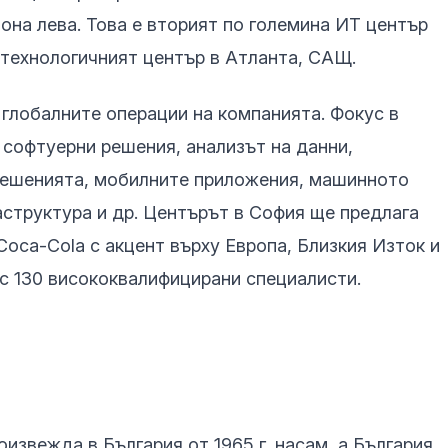
иона лева. Това е вторият по големина ИТ център
 технологичният център в Атланта, САЩ.
 глобалните операции на компанията. Фокус в
 софтуерни решения, анализ
ът
на данни,
решения
та
, мобилни
те
приложения, машинно
то
структура и др. Центърът в София ще предлага
Coca-Cola с акцент върху Европа, Близкия Изток и
с 130 висококвалифицирани специалисти.
извежда в България от 1965 г. насам, а България