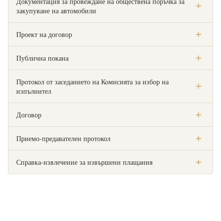
Документация за провеждане на обществена поръчка за
закупуване на автомобили
Към документацията
Проект на договор
Към документа
Публична покана
Към документа
Протокол от заседанието на Комисията за избор на
изпълнител
Към документа
Договор
Към документа
Приемо-предавателен протокол
Към документа
Справка-извлечение за извършени плащания
Към документа