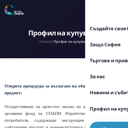
Преминаване
към
EN
BG
съдържанието
Създайте своя 
Профил на купувача
Начало
Профил на купувача
/
Защо София
Търгове и при
За нас
Открита процедура за възлагане на обществена поръчка с
предмет:
Новини и съби
Осъществяване на цялостен анализ на документооборота и
Профил на куп
архивния фонд на СОАПИ. Изработване Ръководства на
потребителя, съдържащи инструкции за работа със
софтуерния продукт и номенклатурната система и методика