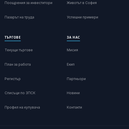
Поощрения за инвеститори
Животът в София
Пазарът на труда
Успешни примери
ТЪРГОВЕ
ЗА НАС
Текущи търгове
Мисия
План за работа
Екип
Регистър
Партньори
Списъци по ЗПСК
Новини
Профил на купувача
Контакти