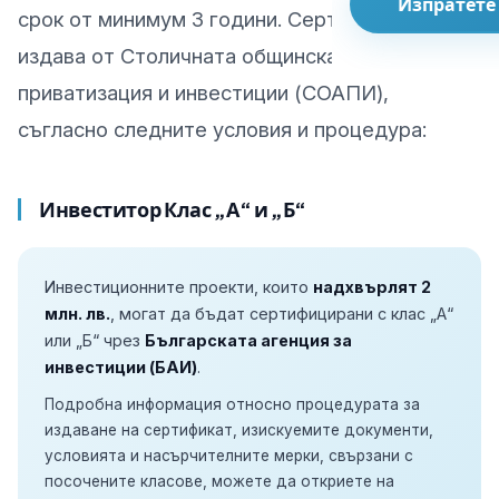
Изпратете
срок от минимум 3 години. Сертификатът се
издава от Столичната общинска агенция за
приватизация и инвестиции (СОАПИ),
съгласно следните условия и процедура:
Инвеститор Клас „А“ и „Б“
Инвестиционните проекти, които
надхвърлят 2
млн. лв.
, могат да бъдат сертифицирани с клас „А“
или „Б“ чрез
Българската агенция за
инвестиции (БАИ)
.
Подробна информация относно процедурата за
издаване на сертификат, изискуемите документи,
условията и насърчителните мерки, свързани с
посочените класове, можете да откриете на