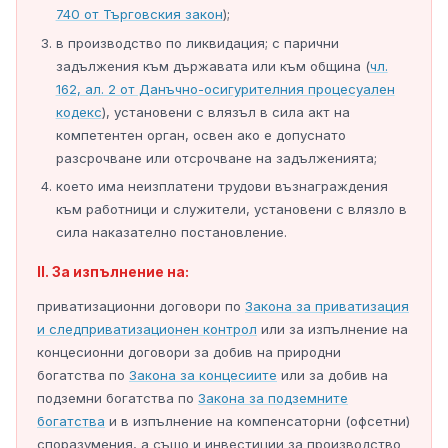
740 от Търговския закон
);
в производство по ликвидация; с парични
задължения към държавата или към община (
чл.
162, ал. 2 от Данъчно-осигурителния процесуален
кодекс
), установени с влязъл в сила акт на
компетентен орган, освен ако е допуснато
разсрочване или отсрочване на задълженията;
което има неизплатени трудови възнаграждения
към работници и служители, установени с влязло в
сила наказателно постановление.
II. За изпълнение на:
приватизационни договори по
Закона за приватизация
и следприватизационен контрол
или за изпълнение на
концесионни договори за добив на природни
богатства по
Закона за концесиите
или за добив на
подземни богатства по
Закона за подземните
богатства
и в изпълнение на компенсаторни (офсетни)
споразумения, а също и инвестиции за производство