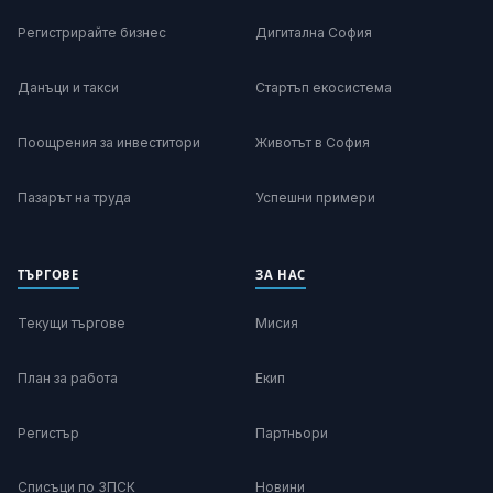
Регистрирайте бизнес
Дигитална София
Данъци и такси
Стартъп екосистема
Поощрения за инвеститори
Животът в София
Пазарът на труда
Успешни примери
ТЪРГОВЕ
ЗА НАС
Текущи търгове
Мисия
План за работа
Екип
Регистър
Партньори
Списъци по ЗПСК
Новини