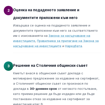
Оценка на подаденото заявление и
2
документите приложени към него
Извършва се оценка на подаденото заявление и
документите приложени към него за съответствието
им с изискванията на
Закона за насърчаване на
инвестициите
,
Правилника за прилагане на Закона за
насърчаване на инвестициите
и
Наредбата
.
Решение на Столичния общински съвет
3
Кметът внася в общинския съвет доклада с
мотивирано предложение за издаване на сертификат,
а Столичният общински съвет се произнася по
доклада в
30-дневен срок
от неговото постъпване,
като приема решение да бъде издаден или да бъде
постановен отказ за издаване на сертификат за
инвестиция клас В.