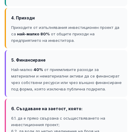
4. Приходи
Приходите от изпълнявания инвестиционен проект да
са
най-малко 80%
от общите приходи на
предприятието на инвеститора.
5. Финансиране
Най-малко
40%
от приемливите разходи за
материални и нематериални активи да се финансират
чрез собствени ресурси или чрез външно финансиране
под форма, която изключва публична подкрепа.
6. Създаване на заетост, която:
6.1. да е пряко свързана с осъществяването на
инвестиционния проект;
6.2. да води до нетно увеличение на броя на