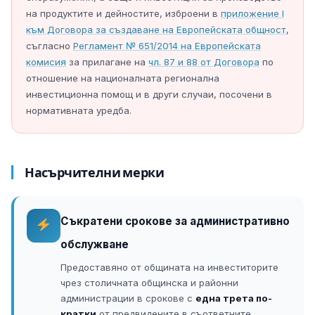
на продуктите и дейностите, изброени в
приложение I
към Договора за създаване на Европейската общност
,
съгласно
Регламент № 651/2014 на Европейската
комисия
за прилагане на
чл. 87 и 88 от Договора
по
отношение на националната регионална
инвестиционна помощ и в други случаи, посочени в
нормативната уредба.
Насърчителни мерки
Съкратени срокове за административно
обслужване
Предоставяно от общината на инвеститорите
чрез столичната общинска и районни
администрации в срокове с
една трета по-
кратки
от предвидените в съответните