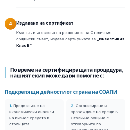
Издаване на сертификат
4
Кметът, въз основа на решението на Столичния
общински съвет, издава сертификата за
„Инвестиция
Клас В“
.
По време на сертифициращата процедура,
нашият екип може да ви помогне с:
Подкрепящи дейности от страна на СОАПИ
1.
Представяне на
2.
Организиране и
икономически анализи
провеждане на срещи в
на бизнес средата в
Столична община с
столицата
отговорните по
конкретния въпрос