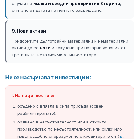
случай на
малки и средни предприятия 3 години
,
считано от датата на нейното завършване.
9. Нови активи
Придобитите дълготрайни материални и нематериални
активи да са
нови
и закупени при пазарни условия от
трети лица, независими от инвеститора.
Не се насърчават инвестиции:
I. На лице, което е:
осъдено с влязла в сила присъда (освен
реабилитираните);
обявено в несъстоятелност или в открито
производство по несъстоятелност, или сключило
извънсъдебно споразумение с кредиторите си (
чл.