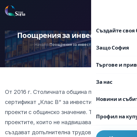
Преминаване
към
EN
BG
съдържанието
Създайте своя 
Поощрения за инвеститори
Начало
Поощрения за инвеститори
/
Защо София
Търгове и при
За нас
От 2016 г. Столичната община предлага
Новини и съби
сертификат „Клас В“ за инвестиционни
проекти с общинско значение. Такива са
Профил на куп
проектите, които не надвишават 2 млн. лв. и
създават допълнителна трудова заетост за