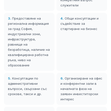
служители
3.
Предоставяне на
4.
Общи консултации и
регионална информация
съдействие за
за град София,
стартиране на бизнес
индустриални зони,
инфраструктура,
равнище на
безработица, наличие на
квалифицирана работна
ръка, ниво на
образование
5.
Консултации по
6.
Организиране на офис
административни
и конферентни зали в
въпроси, свързани със
началната фаза на
срокове, такси и др.
заявен инвеститорски
интерес