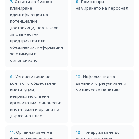
7.
Съвети за бизнес
8.
Помощ при
планиране,
намирането на персонал
идентификация на
потенциални
доставчици, партньори
за съвместни
предприятия или
обединения, информация
за стимули и
финансиране
9.
Установяване на
10.
Информация за
контакт с обществени
данъчното регулиране и
институции,
митническа политика
неправителствени
организации, финансови
институции и органи на
държавна власт
11.
Организиране на
12.
Придружаване до
бизнес мероприятия
съответния терен