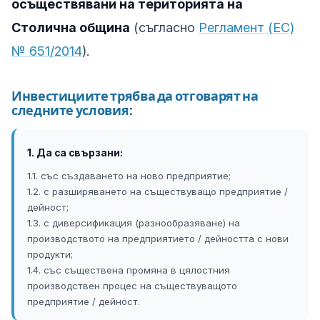
осъществявани на територията на
Столична община
(съгласно
Регламент (ЕС)
№ 651/2014
).
Инвестициите трябва да отговарят на
следните условия:
1. Да са свързани:
1.1. със създаването на ново предприятие;
1.2. с разширяването на съществуващо предприятие /
дейност;
1.3. с диверсификация (разнообразяване) на
производството на предприятието / дейността с нови
продукти;
1.4. със съществена промяна в цялостния
производствен процес на съществуващото
предприятие / дейност.