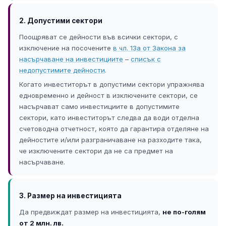
2. Допустими сектори
Поощряват се дейности във всички сектори, с
изключение на посочените
в чл. 13а от Закона за
насърчаване на инвестициите
–
списък с
недопустимите дейности
.
Когато инвеститорът в допустими сектори упражнява
едновременно и дейност в изключените сектори, се
насърчават само инвестициите в допустимите
сектори, като инвеститорът следва да води отделна
счетоводна отчетност, която да гарантира отделяне на
дейностите и/или разграничаване на разходите така,
че изключените сектори да не са предмет на
насърчаване.
3. Размер на инвестицията
Да предвиждат размер на инвестицията,
не по-голям
от 2 млн. лв.