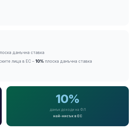
лоска данъчна ставка
ските лица в ЕС –
10%
плоска данъчна ставка
10%
данък доходи на ФЛ
най-нисък в ЕС