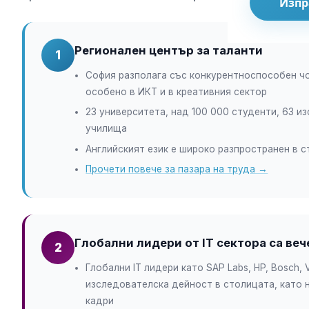
Изпр
Регионален център за таланти
1
София разполага със конкурентноспособен ч
особено в ИКТ и в креативния сектор
23 университета, над 100 000 студенти, 63 
училища
Английският език е широко разпространен в 
Прочети повече за пазара на труда →
Глобални лидери от IT сектора са веч
2
Глобални IT лидери като SAP Labs, HP, Bosch,
изследователска дейност в столицата, като 
кадри