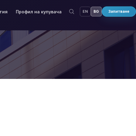
ития
Профил на купувача
EN
BG
Запитване