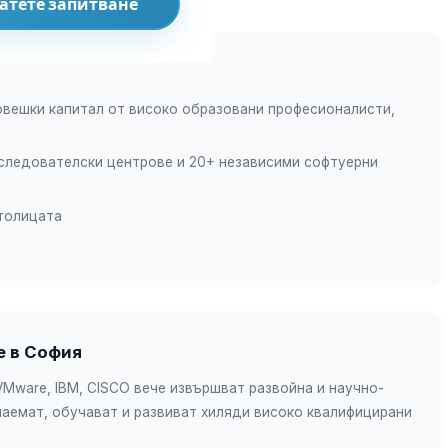
атете запитване
овешки капитал от високо образовани професионалисти,
изследователски центрове и 20+ независими софтуерни
столицата
е в София
 VMware, IBM, CISCO вече извършват развойна и научно-
наемат, обучават и развиват хиляди високо квалифицирани