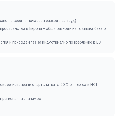
рано на средни почасови разходи за труд)
 пространства в Европа – общи разходи на годишна база от
ергия и природен газ за индустриално потребление в ЕС
новорегистрирани стартъпи, като 90% от тях са в ИКТ
от регионална значимост
→