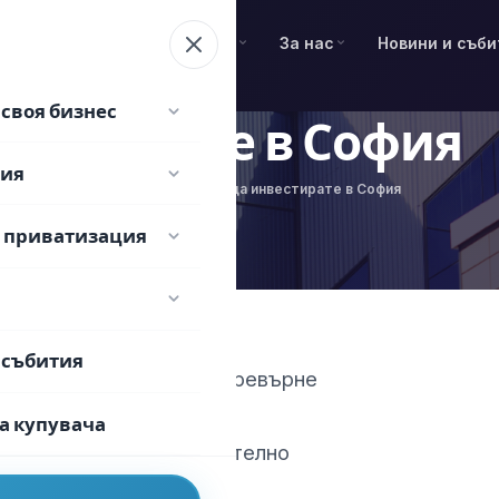
Търгове и приватизация
За нас
Новини и съб
своя бизнес
нвестирате в София
фия
Начало
10 причини да инвестирате в София
/
и приватизация
 събития
щина има приоритет да превърне
 и НИРД екосистема.
а купувача
твото на живот допълнително