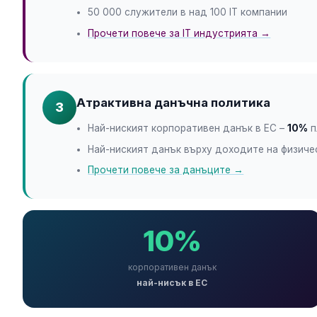
50 000 служители в над 100 IT компании
Прочети повече за IT индустрията →
Атрактивна данъчна политика
3
Най-ниският корпоративен данък в ЕС –
10%
п
Най-ниският данък върху доходите на физиче
Прочети повече за данъците →
10%
корпоративен данък
най-нисък в ЕС