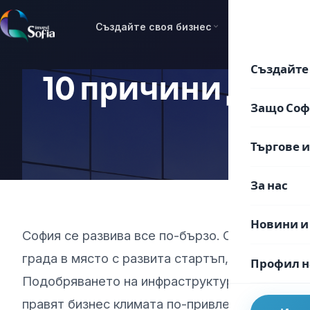
Преминаване
към
Създайте своя бизнес
Защо София
съдържанието
Създайте 
10 причини да и
Защо Со
Търгове 
За нас
Новини и
София се развива все по-бързо. Столична об
града в място с развита стартъп, иновативна
Профил н
Подобряването на инфраструктурата и качес
правят бизнес климата по-привлекателен.