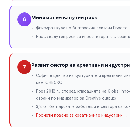
Минимален валутен риск
6
Фиксиран курс на българския лев към Еврото
Нисък валутен риск за инвеститорите в сравн
Развит сектор на креативни индустр
7
София е център на културните и креативни инд
към ЮНЕСКО
През 2018 г., според класацията на Global Inno
страни по индикатор за Creative outputs
3/4 от българските работещи в сектора са к
Прочети повече за креативните индустрии →