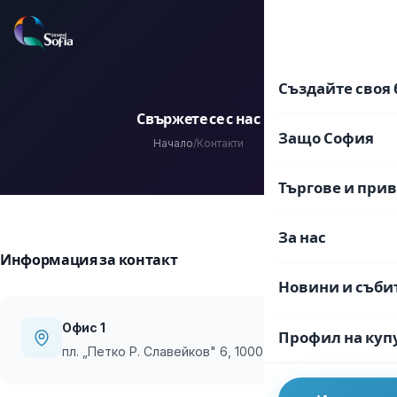
Преминаване
към
EN
BG
съдържанието
Създайте своя 
Свържете се с нас
Защо София
Начало
/
Контакти
Търгове и при
За нас
Информация за контакт
Новини и съби
Офис 1
Профил на куп
пл. „Петко Р. Славейков" 6, 1000 София