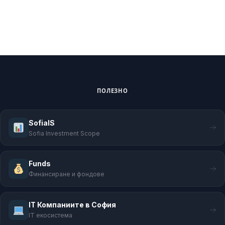
ПОЛЕЗНО
SofiaIS
Sofia Investment Scope
Funds
Финансиране и фондове
IT Компаниите в София
IT екосистема