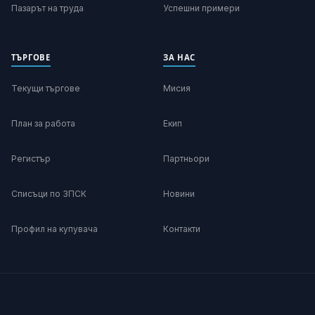
Пазарът на труда
Успешни примери
ТЪРГОВЕ
ЗА НАС
Текущи търгове
Мисия
План за работа
Екип
Регистър
Партньори
Списъци по ЗПСК
Новини
Профил на купувача
Контакти