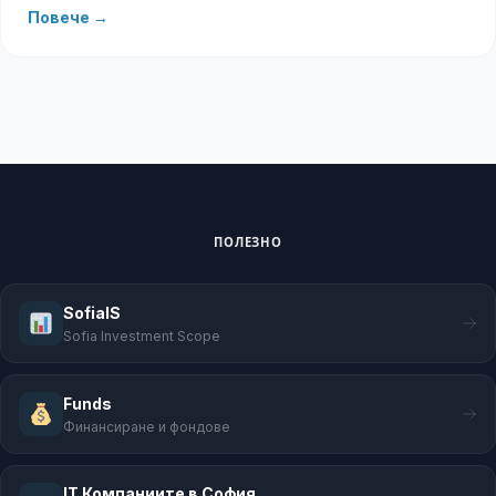
Повече →
ПОЛЕЗНО
SofiaIS
Sofia Investment Scope
Funds
Финансиране и фондове
IT Компаниите в София