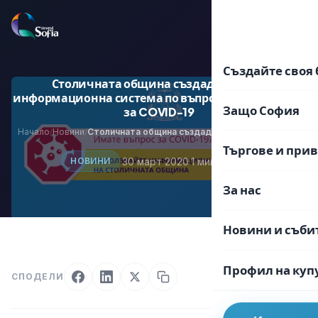
Преминаване
към
EN
BG
съдържанието
Създайте своя 
Столичната община създаде единна
информационна система по въпроси от граждани
Защо София
за COVID-19
Начало
Новини
Столичната община създаде единна информационна система по въпроси от граждани за COVID-19
/
/
Търгове и при
·
30 март 2020
·
1 мин. четене
НОВИНИ
За нас
Новини и съби
Профил на куп
СПОДЕЛИ