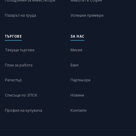
Поощрения за инвеститори
Животът в София
Пазарът на труда
Успешни примери
ТЪРГОВЕ
ЗА НАС
Текущи търгове
Мисия
План за работа
Екип
Регистър
Партньори
Списъци по ЗПСК
Новини
Профил на купувача
Контакти