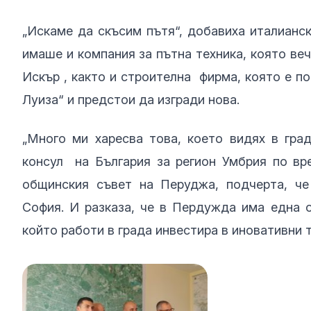
„Искаме да скъсим пътя“, добавиха италианс
имаше и компания за пътна техника, която веч
Искър , както и строителна фирма, която е по
Луиза“ и предстои да изгради нова.
„Много ми харесва това, което видях в град
консул на България за регион Умбрия по вр
общинския съвет на Перуджа, подчерта, че
София. И разказа, че в Пердужда има една о
който работи в града инвестира в иновативни 