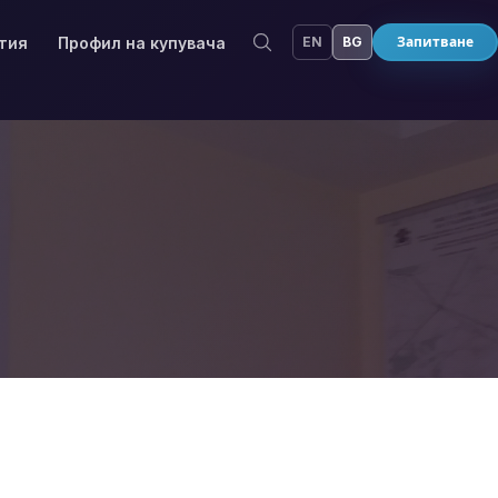
ития
Профил на купувача
EN
BG
Запитване