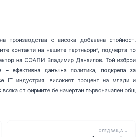
на производства с висока добавена стойност.
ите контакти на нашите партньори“, подчерта по
ректор на СОАПИ Владимир Данаилов. Той изброи
а – ефективна данъчна политика, подкрепа за
се IT индустрия, високият процент на млади и
. С всяка от фирмите бе начертан първоначален общ
СЛЕДВАЩА →