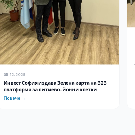
05.12.2025
Инвест София издава Зелена карта на B2B
платформа за литиево-йонни клетки
Повече →