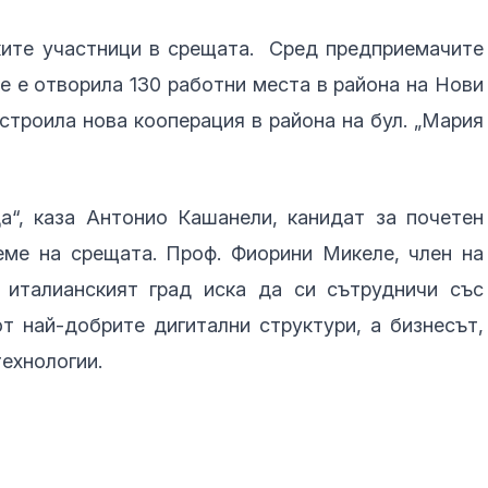
ките участници в срещата. Сред предприемачите
е е отворила 130 работни места в района на Нови
строила нова кооперация в района на бул. „Мария
а“, каза Антонио Кашанели, канидат за почетен
еме на срещата. Проф. Фиорини Микеле, член на
 италианският град иска да си сътрудничи със
т най-добрите дигитални структури, а бизнесът,
технологии.