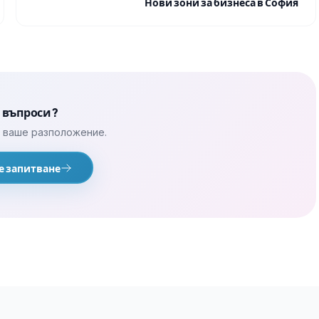
Нови зони за бизнеса в София
 въпроси?
а ваше разположение.
е запитване