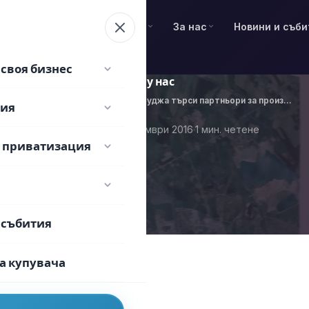
Търгове и приватизация
За нас
Новини и съб
своя бизнес
артньори за производства у нас
Начало
Новини
Бизнес от Перуджа търси партньори за производства у нас
/
/
фия
·
25 октомври 2016
·
1 мин. четене
НОВИНИ
и приватизация
 събития
а купувача