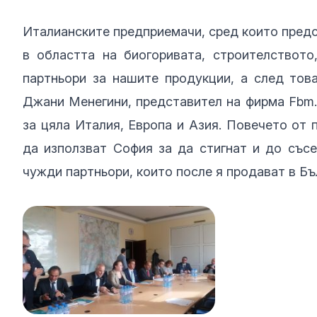
Италианските предприемачи, сред които предс
в областта на биогоривата, строителството
партньори за нашите продукции, а след тов
Джани Менегини, представител на фирма Fbm.
за цяла Италия, Европа и Азия. Повечето от 
да използват София за да стигнат и до съсе
чужди партньори, които после я продават в Бъ