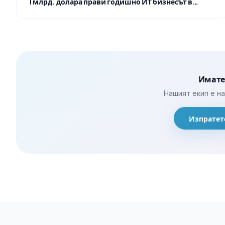
1 млрд. долара прави годишно ИТ бизнесът в…
Имате
Нашият екип е н
Изпратет