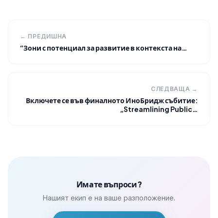
← ПРЕДИШНА
“Зони с потенциал за развитие в контекста на…
СЛЕДВАЩА →
Включете се във финалното ИноБридж събитие:
„Streamlining Public…
Имате въпроси?
Нашият екип е на ваше разположение.