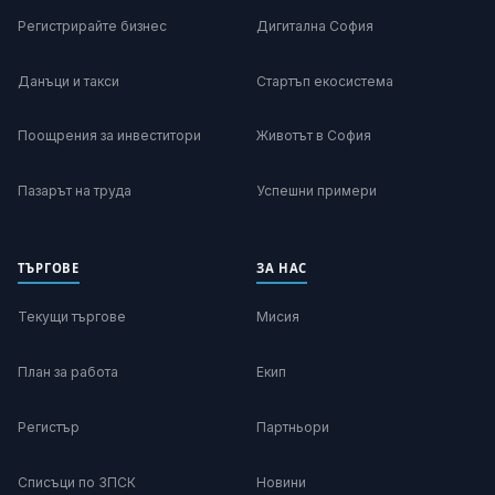
Регистрирайте бизнес
Дигитална София
Данъци и такси
Стартъп екосистема
Поощрения за инвеститори
Животът в София
Пазарът на труда
Успешни примери
ТЪРГОВЕ
ЗА НАС
Текущи търгове
Мисия
План за работа
Екип
Регистър
Партньори
Списъци по ЗПСК
Новини