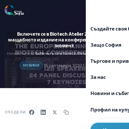
Преминаване
към
EN
BG
съдържанието
Създайте своя 
Включете се в Biotech Atelier 2020 – най-
мащабното издание на конференцията до този
Защо София
момент
Начало
Новини
Включете се в Biotech Atelier 2020 – най-мащабното издание на конференцията до този момент
/
/
Търгове и при
·
16 септември 2020
·
1 мин. четене
НОВИНИ
За нас
Новини и съби
Профил на куп
СПОДЕЛИ