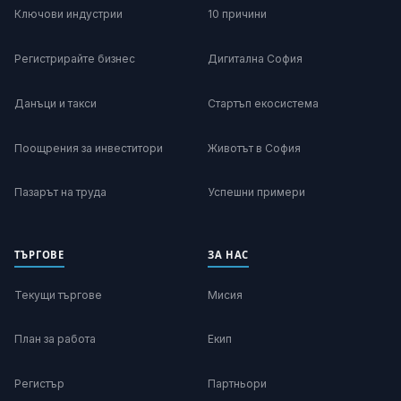
Ключови индустрии
10 причини
Регистрирайте бизнес
Дигитална София
Данъци и такси
Стартъп екосистема
Поощрения за инвеститори
Животът в София
Пазарът на труда
Успешни примери
ТЪРГОВЕ
ЗА НАС
Текущи търгове
Мисия
План за работа
Екип
Регистър
Партньори