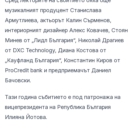
Сред лекторите на събитието бяха още
музикалният продуцент Станислава
Армутлиева, актьорът Калин Сърменов,
интериорният дизайнер Алекс Ковачев, Стоян
Минев от „Лидл България“, Николай Драгиев
от DXC Technology, Диана Костова от
„Кауфланд България“, Константин Киров от
ProCredit bank и предприемачът Даниел
Бачовски.
Тази година събитието е под патронажа на
вицепрезидента на Република България
Илияна Йотова.