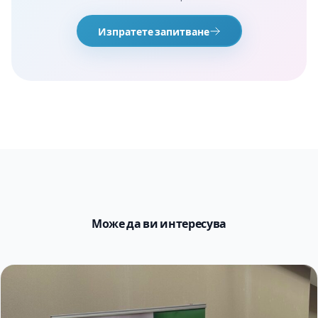
Изпратете запитване
Може да ви интересува