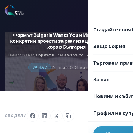
Преминаване
към
EN
BG
съдържанието
Създайте своя 
Формът Bulgaria Wants You и Инвест София с
конкретни проекти за реализация на младите
Защо София
хора в България
Начало
За нас
Формът Bulgaria Wants You и Инвест София с конкретни проекти за реализация на младите хора в България
/
/
Търгове и при
·
12 юни 2023
·
1 мин. четене
ЗА НАС
За нас
Новини и съби
Профил на куп
СПОДЕЛИ