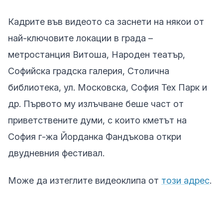
Кадрите във видеото са заснети на някои от
най-ключовите локации в града –
метростанция Витоша, Народен театър,
Софийска градска галерия, Столична
библиотека, ул. Московска, София Тех Парк и
др. Първото му излъчване беше част от
приветствените думи, с които кметът на
София г-жа Йорданка Фандъкова откри
двудневния фестивал.
Може да изтеглите видеоклипа от
този адрес
.