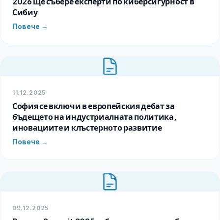
2026 ще събере експерти по киберсигурност в
Сибиу
Повече →
11.12.2025
София се включи в европейския дебат за
бъдещето на индустриалната политика,
иновациите и клъстерното развитие
Повече →
09.12.2025