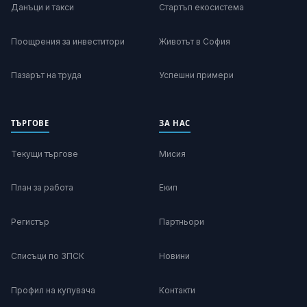
Данъци и такси
Стартъп екосистема
Поощрения за инвеститори
Животът в София
Пазарът на труда
Успешни примери
ТЪРГОВЕ
ЗА НАС
Текущи търгове
Мисия
План за работа
Екип
Регистър
Партньори
Списъци по ЗПСК
Новини
Профил на купувача
Контакти