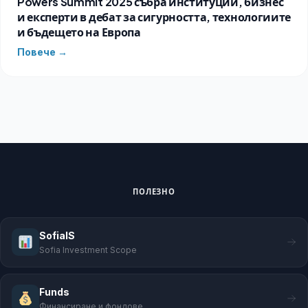
Powers Summit 2025 събра институции, бизнес
и експерти в дебат за сигурността, технологиите
и бъдещето на Европа
Повече →
ПОЛЕЗНО
SofiaIS
Sofia Investment Scope
Funds
Финансиране и фондове