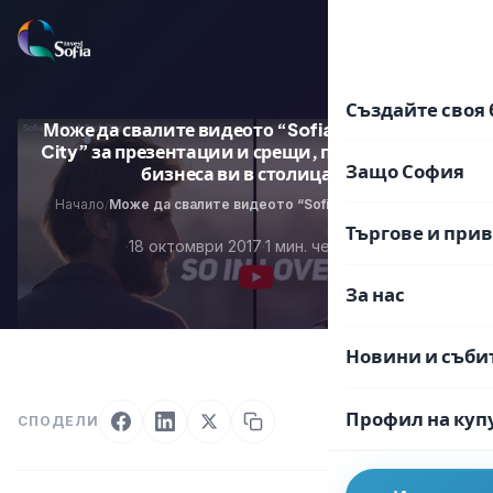
Преминаване
към
EN
BG
съдържанието
Създайте своя 
Може да свалите видеото “Sofia Green & Tech
City” за презентации и срещи, промотиращи
Защо София
бизнеса ви в столицата
Начало
Може да свалите видеото “Sofia Green & Tech City” за презентации и срещи, промотиращи бизнеса ви в столицата
/
Търгове и при
·
18 октомври 2017
·
1 мин. четене
За нас
Новини и съби
Профил на куп
СПОДЕЛИ