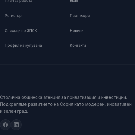
План за работа
Екип
Регистър
Партньори
Списъци по ЗПСК
Новини
Профил на купувача
Контакти
Столична общинска агенция за приватизация и инвестиции.
Подкрепяме развитието на София като модерен, иновативен
и зелен град.