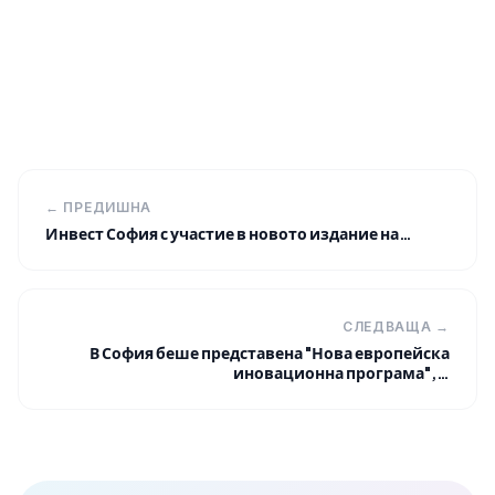
← ПРЕДИШНА
Инвест София с участие в новото издание на…
СЛЕДВАЩА →
В София беше представена "Нова европейска
иновационна програма",…