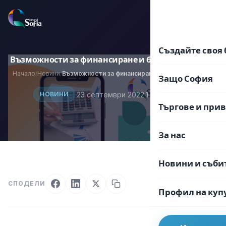
Преминаване
към
EN
BG
съдържанието
Създайте своя 
Възможности за финансиране и бизнес контакти
Начало
Новини
Възможности за финансиране и бизнес контакти
/
/
Защо София
·
23 септември 2022
·
1 мин. четене
НОВИНИ
Търгове и при
За нас
Новини и съби
СПОДЕЛИ
Профил на куп