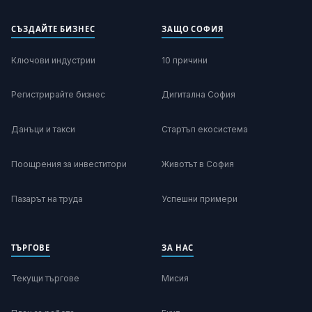
СЪЗДАЙТЕ БИЗНЕС
ЗАЩО СОФИЯ
Ключови индустрии
10 причини
Регистрирайте бизнес
Дигитална София
Данъци и такси
Стартъп екосистема
Поощрения за инвеститори
Животът в София
Пазарът на труда
Успешни примери
ТЪРГОВЕ
ЗА НАС
Текущи търгове
Мисия