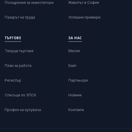
Поощрения за инвеститори
Животът в София
Пазарът на труда
Успешни примери
ТЪРГОВЕ
ЗА НАС
Текущи търгове
Мисия
План за работа
Екип
Регистър
Партньори
Списъци по ЗПСК
Новини
Профил на купувача
Контакти