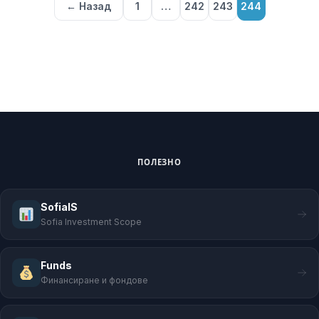
← Назад
1
…
242
243
244
ПОЛЕЗНО
SofiaIS
Sofia Investment Scope
Funds
Финансиране и фондове