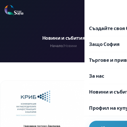
Преминаване
към
EN
BG
съдържанието
Създайте своя 
Новини и събития
Защо София
Начало
/
Новини
Търгове и при
За нас
Новини и съби
Профил на куп