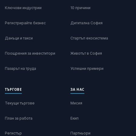
Ключови индустрии
10 причини
Регистрирайте бизнес
Дигитална София
Данъци и такси
Стартъп екосистема
Поощрения за инвеститори
Животът в София
Пазарът на труда
Успешни примери
ТЪРГОВЕ
ЗА НАС
Текущи търгове
Мисия
План за работа
Екип
Регистър
Партньори