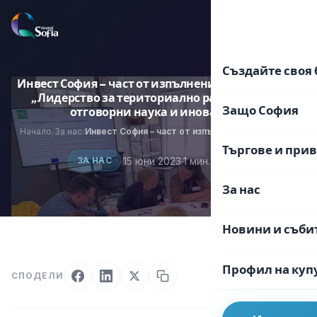
Преминаване
към
EN
BG
съдържанието
Създайте своя 
Инвест София – част от изпълнението на проекта
„Лидерство за териториално развитие чрез
Защо София
отговорни наука и иновации“
Начало
За нас
Инвест София – част от изпълнението на проекта „Лидерство за териториално развитие чрез отговорни наука и иновации“
/
/
Търгове и при
·
15 юни 2023
·
1 мин. четене
ЗА НАС
За нас
Новини и съби
Профил на куп
СПОДЕЛИ