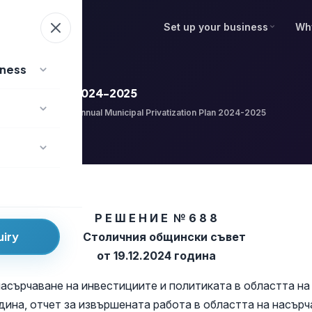
Set up your business
Wh
iness
vatization Plan 2024-2025
Home
Annual Municipal Privatization Plan 2024-2025
/
Р Е Ш Е Н И Е № 6 8 8
uiry
на Столичния общински съвет
от 19.12.2024 година
насърчаване на инвестициите и политиката в областта н
ина, отчет за извършената работа в областта на насърч