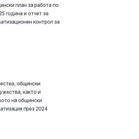
ински план за работа по
5 година и отчет за
ватизационен контрол за
жества, общински
ужества, както и
вото на общински
ватизация през 2024