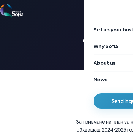
Преминаване
към
съдържанието
Set up your bus
Annual Municipal Pri
Why Sofia
About us
News
Send inq
За приемане на план за 
обхващащ 2024-2025 год