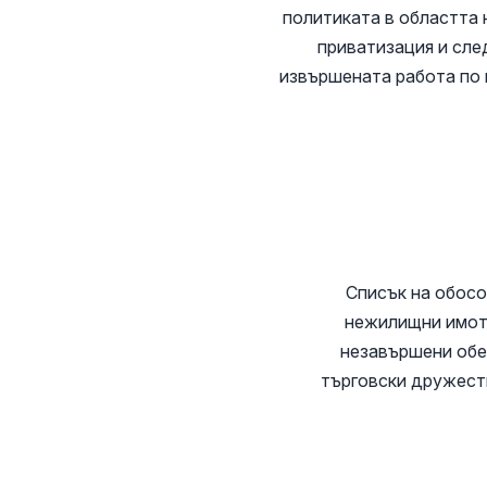
политиката в областта 
приватизация и сле
извършената работа по 
Списък на обосо
нежилищни имоти
незавършени обе
търговски дружеств