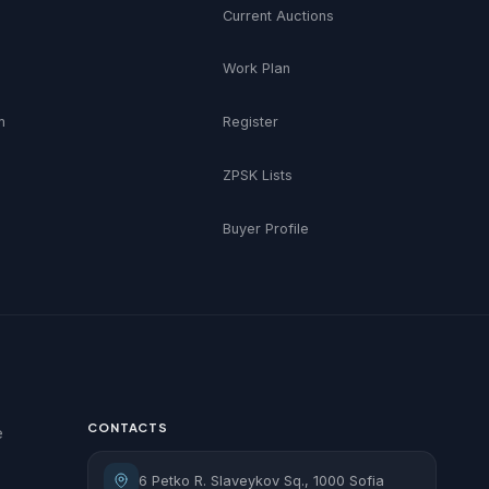
Current Auctions
Work Plan
m
Register
ZPSK Lists
Buyer Profile
CONTACTS
e
6 Petko R. Slaveykov Sq., 1000 Sofia