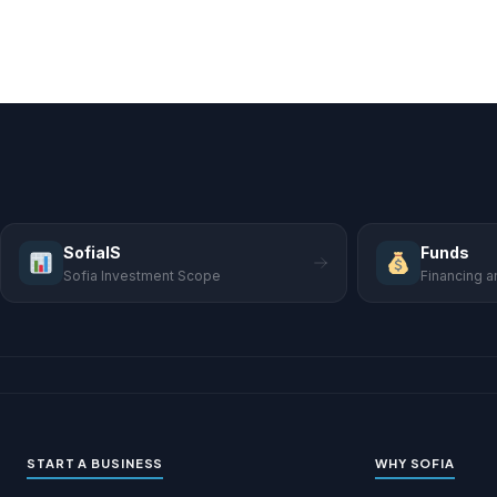
SofiaIS
Funds
Sofia Investment Scope
Financing 
START A BUSINESS
WHY SOFIA